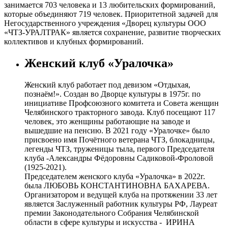
занимается 703 человека и 13 любительских формирований,
которые объединяют 719 человек. Приоритетной задачей для
Негосударственного учреждения «Дворец культуры ООО
«ЧТЗ-УРАЛТРАК» является сохранение, развитие творческих
коллективов и клубных формирований.
Женский клуб «Уралочка»
Женский клуб работает под девизом «Отдыхая,
познаём!». Создан во Дворце культуры в 1975г. по
инициативе Профсоюзного комитета и Совета женщин
Челябинского тракторного завода. Клуб посещают 117
человек, это женщины работающие на заводе и
вышедшие на пенсию. В 2021 году «Уралочке» было
присвоено имя Почётного ветерана ЧТЗ, блокадницы,
легенды ЧТЗ, труженицы тыла, первого Председателя
клуба -Александры Фёдоровны Садиковой-Фроловой
(1925-2021).
Председателем женского клуба «Уралочка» в 2022г.
была ЛЮБОВЬ КОНСТАНТИНОВНА БАХАРЕВА.
Организатором и ведущей клуба на протяжении 33 лет
является Заслуженный работник культуры РФ, Лауреат
премии Законодательного Собрания Челябинской
области в сфере культуры и искусства - ИРИНА